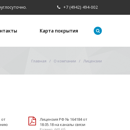
руглосуточно.
+7 (4942) 49
4-002
нтакты
Карта покрытия
Главная
О компании
Лицензии
 от
Лицензия РФ № 164184 от
фонию
18.05.18 на каналы связи
Размер: 665 Кб